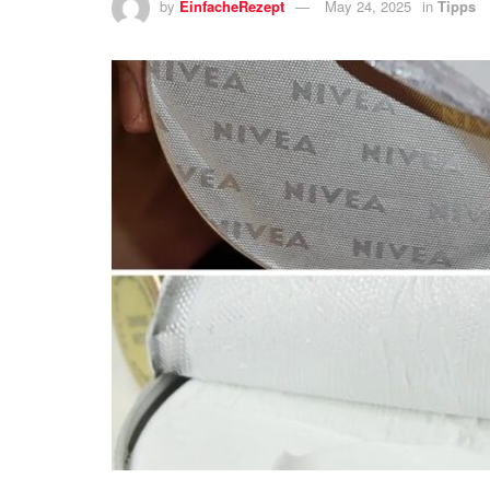
by
EinfacheRezept
May 24, 2025
in
Tipps