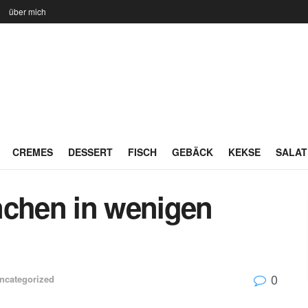
n
über mich
CREMES
DESSERT
FISCH
GEBÄCK
KEKSE
SALAT
nchen in wenigen
0
ncategorized