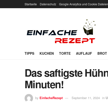
Startseite
Datenschutz
Google Analytics und Cookie Dateie
TIPPS
KUCHEN
TORTE
AUFLAUF
BROT
Das saftigste Hüh
Minuten!
by
EinfacheRezept
September 11, 2024
in
U