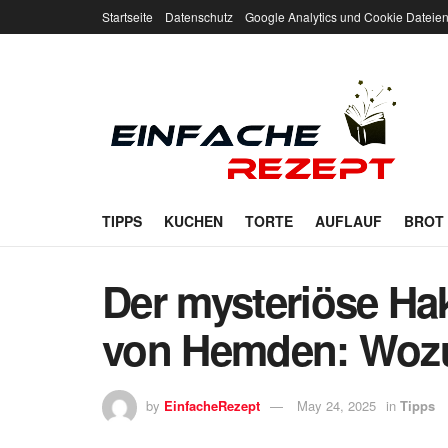
Startseite
Datenschutz
Google Analytics und Cookie Dateie
TIPPS
KUCHEN
TORTE
AUFLAUF
BROT
Der mysteriöse Ha
von Hemden: Wozu 
by
EinfacheRezept
May 24, 2025
in
Tipps