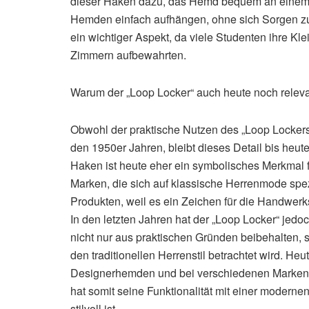
dieser Haken dazu, das Hemd bequem an einem K
Hemden einfach aufhängen, ohne sich Sorgen zu
ein wichtiger Aspekt, da viele Studenten ihre 
Zimmern aufbewahrten.
Warum der „Loop Locker“ auch heute noch relevan
Obwohl der praktische Nutzen des „Loop Lockers“
den 1950er Jahren, bleibt dieses Detail bis heut
Haken ist heute eher ein symbolisches Merkmal f
Marken, die sich auf klassische Herrenmode spez
Produkten, weil es ein Zeichen für die Handwerk
In den letzten Jahren hat der „Loop Locker“ je
nicht nur aus praktischen Gründen beibehalten, so
den traditionellen Herrenstil betrachtet wird. He
Designerhemden und bei verschiedenen Marken, 
hat somit seine Funktionalität mit einer modernen
stilvoll ist.