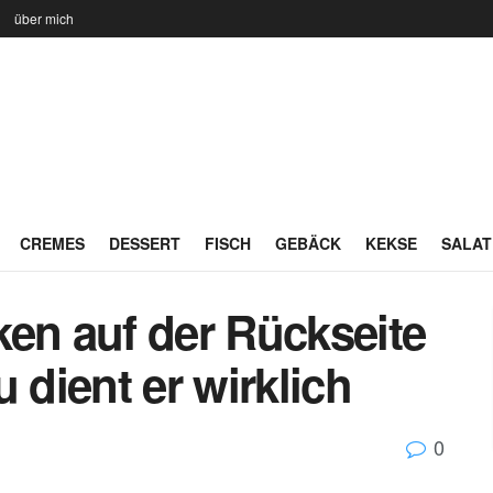
n
über mich
CREMES
DESSERT
FISCH
GEBÄCK
KEKSE
SALAT
ken auf der Rückseite
dient er wirklich
0