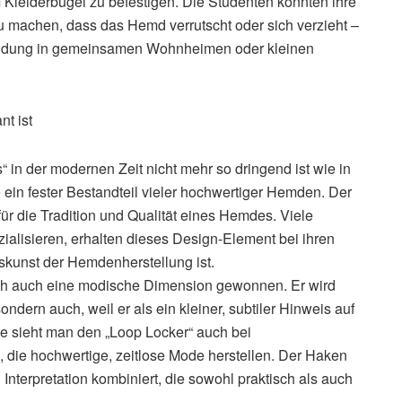
leiderbügel zu befestigen. Die Studenten konnten ihre
 machen, dass das Hemd verrutscht oder sich verzieht –
Kleidung in gemeinsamen Wohnheimen oder kleinen
t ist
 in der modernen Zeit nicht mehr so dringend ist wie in
e ein fester Bestandteil vieler hochwertiger Hemden. Der
ür die Tradition und Qualität eines Hemdes. Viele
ialisieren, erhalten dieses Design-Element bei ihren
skunst der Hemdenherstellung ist.
doch auch eine modische Dimension gewonnen. Er wird
ndern auch, weil er als ein kleiner, subtiler Hinweis auf
ute sieht man den „Loop Locker“ auch bei
die hochwertige, zeitlose Mode herstellen. Der Haken
 Interpretation kombiniert, die sowohl praktisch als auch