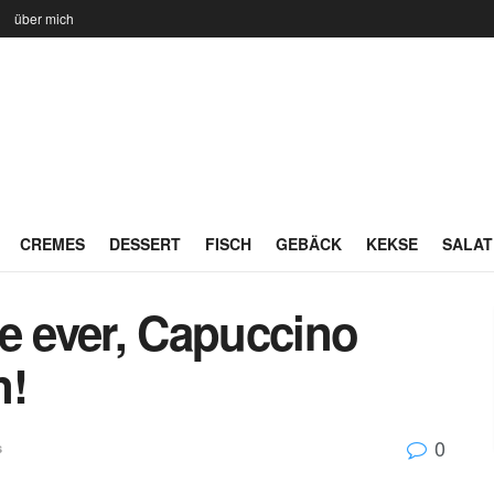
n
über mich
CREMES
DESSERT
FISCH
GEBÄCK
KEKSE
SALAT
e ever, Capuccino
n!
0
s