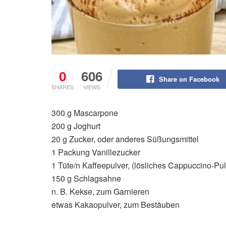
0
606
Share on Facebook
SHARES
VIEWS
300 g Mascarpone
200 g Joghurt
20 g Zucker, oder anderes Süßungsmittel
1 Packung Vanillezucker
1 Tüte/n Kaffeepulver, (lösliches Cappuccino-Pul
150 g Schlagsahne
n. B. Kekse, zum Garnieren
etwas Kakaopulver, zum Bestäuben