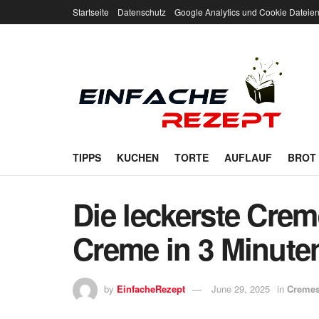
Startseite
Datenschutz
Google Analytics und Cookie Dateie
TIPPS
KUCHEN
TORTE
AUFLAUF
BROT
Die leckerste Crem
Creme in 3 Minute
by
EinfacheRezept
June 29, 2025
in
Creme