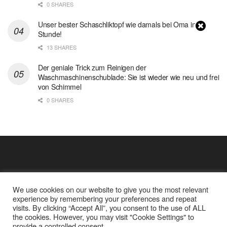
0 SHARES
Unser bester Schaschliktopf wie damals bei Oma in 1
Stunde!
13 SHARES
Der geniale Trick zum Reinigen der
Waschmaschinenschublade: Sie ist wieder wie neu und frei
von Schimmel
0 SHARES
We use cookies on our website to give you the most relevant
experience by remembering your preferences and repeat
visits. By clicking “Accept All”, you consent to the use of ALL
the cookies. However, you may visit "Cookie Settings" to
Cookie Policy
Datenschutz
provide a controlled consent.
Google Analytics und Cookie Dateien
über mich