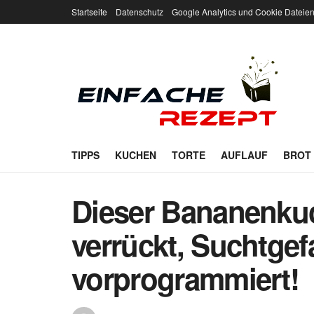
Startseite
Datenschutz
Google Analytics und Cookie Dateie
TIPPS
KUCHEN
TORTE
AUFLAUF
BROT
Dieser Bananenkuc
verrückt, Suchtgefa
vorprogrammiert!