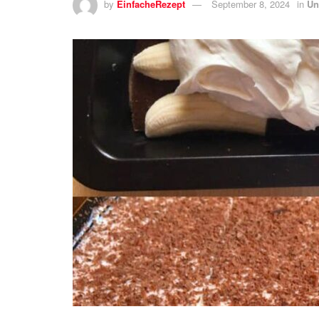
by
EinfacheRezept
September 8, 2024
in
Un