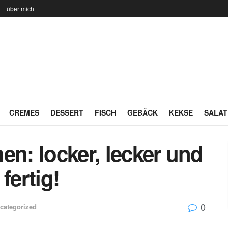
n
über mich
CREMES
DESSERT
FISCH
GEBÄCK
KEKSE
SALAT
en: locker, lecker und
ertig!
0
categorized