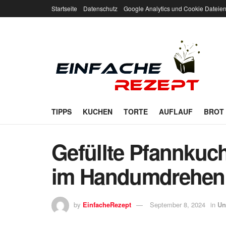
Startseite
Datenschutz
Google Analytics und Cookie Dateie
TIPPS
KUCHEN
TORTE
AUFLAUF
BROT
Gefüllte Pfannkuch
im Handumdrehen f
by
EinfacheRezept
September 8, 2024
in
Un