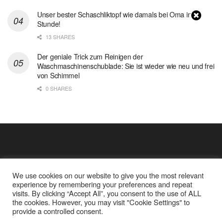
Unser bester Schaschliktopf wie damals bei Oma in 1
Stunde!
13 SHARES
Der geniale Trick zum Reinigen der
Waschmaschinenschublade: Sie ist wieder wie neu und frei
von Schimmel
0 SHARES
We use cookies on our website to give you the most relevant
experience by remembering your preferences and repeat
visits. By clicking “Accept All”, you consent to the use of ALL
the cookies. However, you may visit "Cookie Settings" to
Cookie Policy
Datenschutz
provide a controlled consent.
Google Analytics und Cookie Dateien
über mich