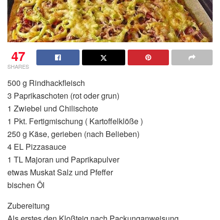
47
SHARES
500 g Rindhackfleisch
3 Paprikaschoten (rot oder grun)
1 Zwiebel und Chilischote
1 Pkt. Fertigmischung ( Kartoffelklöße )
250 g Käse, gerieben (nach Belieben)
4 EL Pizzasauce
1 TL Majoran und Paprikapulver
etwas Muskat Salz und Pfeffer
bischen Öl
Zubereitung
Als erstes den Kloßteig nach Packunganweisung