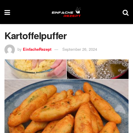
Kartoffelpuffer
by
EinfacheRezept
September 26, 2024