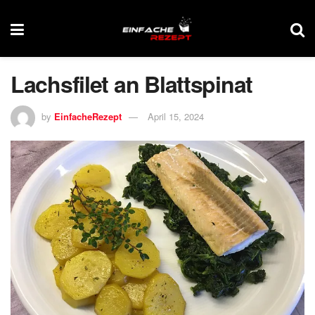
Lachsfilet an Blattspinat
by
EinfacheRezept
April 15, 2024