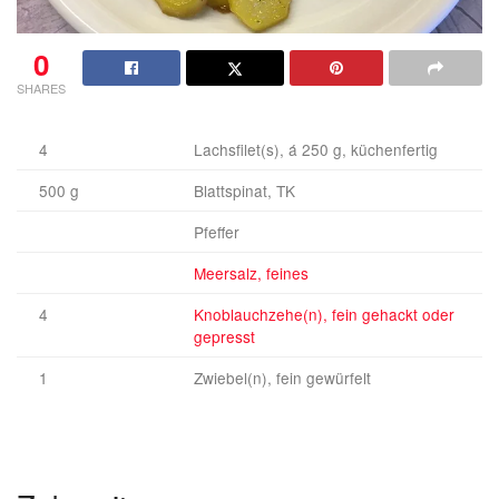
0
SHARES
4
Lachsfilet(s), á 250 g, küchenfertig
500 g
Blattspinat, TK
Pfeffer
Meersalz, feines
4
Knoblauchzehe(n), fein gehackt oder
gepresst
1
Zwiebel(n), fein gewürfelt