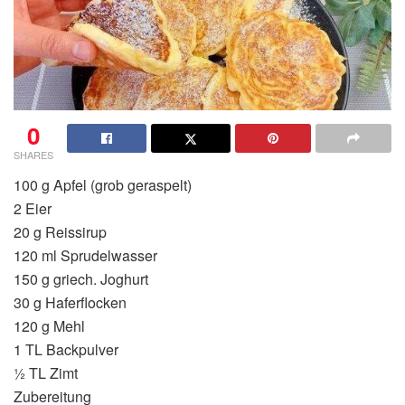
0
SHARES
100 g Apfel (grob geraspelt)
2 Eier
20 g Reissirup
120 ml Sprudelwasser
150 g griech. Joghurt
30 g Haferflocken
120 g Mehl
1 TL Backpulver
½ TL Zimt
Zubereitung