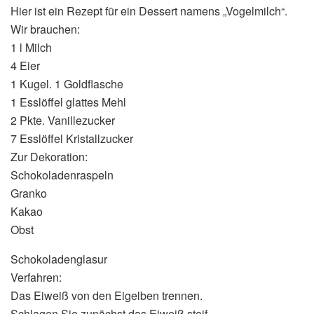
Hier ist ein Rezept für ein Dessert namens „Vogelmilch“.
Wir brauchen:
1 l Milch
4 Eier
1 Kugel. 1 Goldflasche
1 Esslöffel glattes Mehl
2 Pkte. Vanillezucker
7 Esslöffel Kristallzucker
Zur Dekoration:
Schokoladenraspeln
Granko
Kakao
Obst
Schokoladenglasur
Verfahren:
Das Eiweiß von den Eigelben trennen.
Schlagen Sie zunächst das Eiweiß steif.