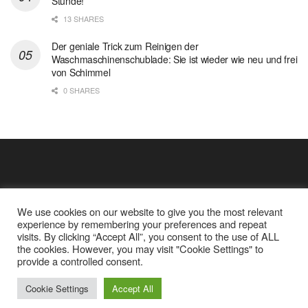
Stunde!
13 SHARES
Der geniale Trick zum Reinigen der
Waschmaschinenschublade: Sie ist wieder wie neu und frei
von Schimmel
0 SHARES
We use cookies on our website to give you the most relevant
experience by remembering your preferences and repeat
visits. By clicking “Accept All”, you consent to the use of ALL
the cookies. However, you may visit "Cookie Settings" to
Cookie Policy
Datenschutz
provide a controlled consent.
Google Analytics und Cookie Dateien
über mich
© 2025
Einfache Rezept
Cookie Settings
Accept All