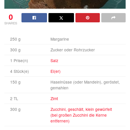
0
SHARES
250 g
Margarine
300 g
Zucker oder Rohrzucker
1 Prise(n)
Salz
4 Stück(e)
Ei(er)
150 g
Haselnüsse (oder Mandeln), geröstet,
gemahlen
2 TL
Zimt
300 g
Zucchini, geschält, klein gewürfelt
(bei großen Zucchini die Kerne
entfernen)