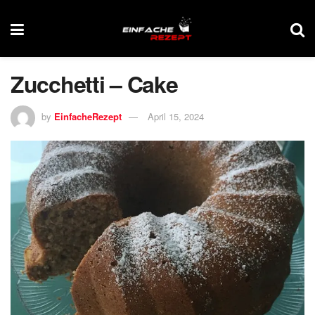
Zucchetti – Cake
by
EinfacheRezept
April 15, 2024