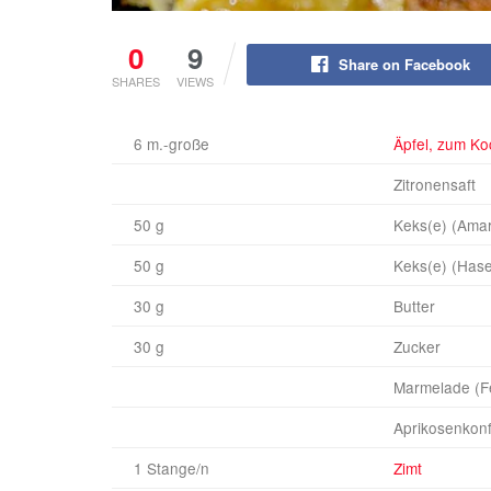
0
9
Share on Facebook
SHARES
VIEWS
6 m.-große
Äpfel, zum Ko
Zitronensaft
50 g
Keks(e) (Amar
50 g
Keks(e) (Has
30 g
Butter
30 g
Zucker
Marmelade (F
Aprikosenkonf
1 Stange/n
Zimt