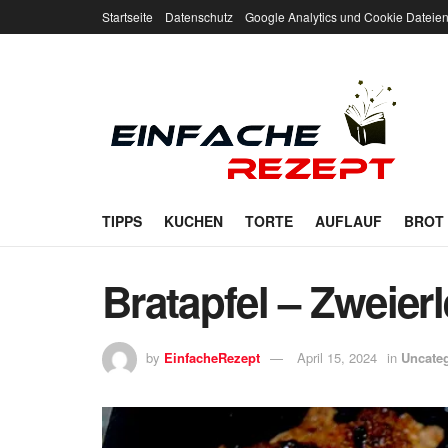
Startseite
Datenschutz
Google Analytics und Cookie Dateie
TIPPS
KUCHEN
TORTE
AUFLAUF
BROT
Bratapfel – Zweierl
by
EinfacheRezept
April 15, 2024
in
Uncate