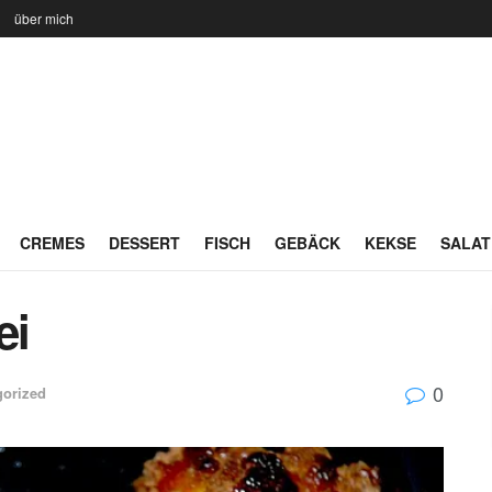
n
über mich
CREMES
DESSERT
FISCH
GEBÄCK
KEKSE
SALAT
ei
0
gorized