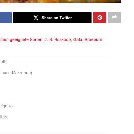
Share on Twitter
chen geeignete Sorten, z. B. Boskoop, Gala, Braeburn
etti)
elnuss-Makronen)
eigen-)
itüre