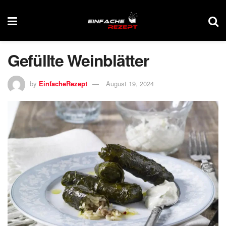
Gefüllte Weinblätter
by
EinfacheRezept
August 19, 2024