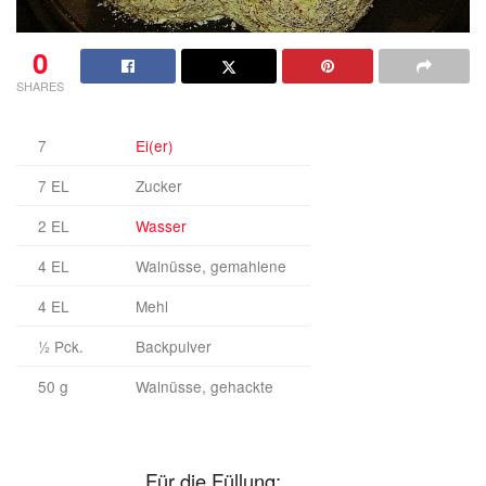
0
SHARES
7
Ei(er)
7 EL
Zucker
2 EL
Wasser
4 EL
Walnüsse, gemahlene
4 EL
Mehl
½ Pck.
Backpulver
50 g
Walnüsse, gehackte
Für die Füllung: