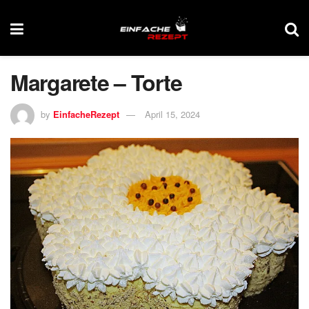
Margarete – Torte
by
EinfacheRezept
April 15, 2024