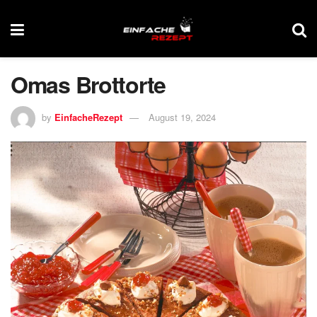
Omas Brottorte
by
EinfacheRezept
August 19, 2024