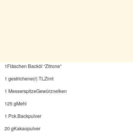
1Fläschen Backöl “Zitrone”
1 gestrichene(r) TLZimt
1 MesserspitzeGewürznelken
125 gMehl
1 Pck.Backpulver
20 gKakaopulver