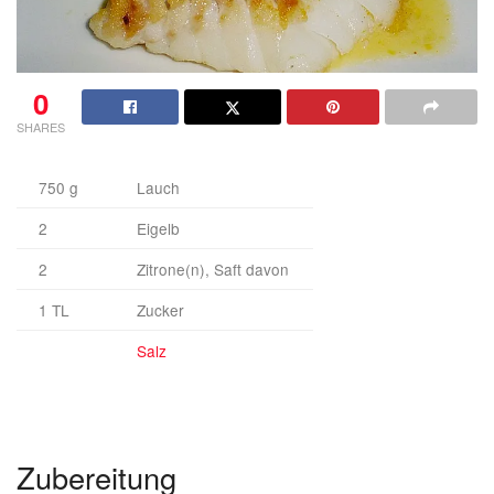
0
SHARES
750 g
Lauch
2
Eigelb
2
Zitrone(n), Saft davon
1 TL
Zucker
Salz
Zubereitung