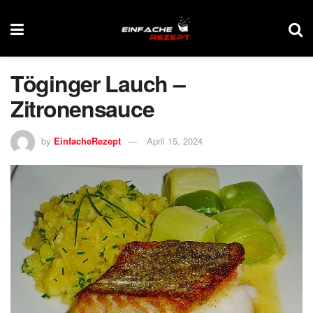
Töginger Lauch –
Zitronensauce
by
EinfacheRezept
April 15, 2024