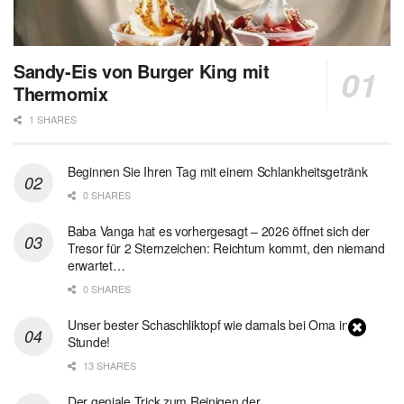
Sandy-Eis von Burger King mit
Thermomix
1 SHARES
Beginnen Sie Ihren Tag mit einem Schlankheitsgetränk
0 SHARES
Baba Vanga hat es vorhergesagt – 2026 öffnet sich der
Tresor für 2 Sternzeichen: Reichtum kommt, den niemand
erwartet…
0 SHARES
Unser bester Schaschliktopf wie damals bei Oma in 1
Stunde!
13 SHARES
Der geniale Trick zum Reinigen der