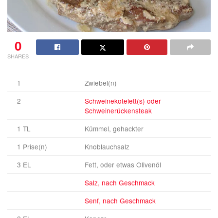
0
SHARES
1
Zwiebel(n)
2
Schweinekotelett(s) oder
Schweinerückensteak
1 TL
Kümmel, gehackter
1 Prise(n)
Knoblauchsalz
3 EL
Fett, oder etwas Olivenöl
Salz, nach Geschmack
Senf, nach Geschmack