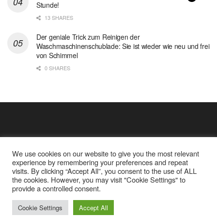
Stunde!
13 SHARES
Der geniale Trick zum Reinigen der
Waschmaschinenschublade: Sie ist wieder wie neu und frei
von Schimmel
0 SHARES
We use cookies on our website to give you the most relevant
experience by remembering your preferences and repeat
visits. By clicking “Accept All”, you consent to the use of ALL
the cookies. However, you may visit "Cookie Settings" to
Cookie Policy
Datenschutz
provide a controlled consent.
Google Analytics und Cookie Dateien
über mich
© 2025
Einfache Rezept
Cookie Settings
Accept All