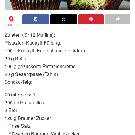
0
SHARES
Zutaten (für 12 Muffins):
Pistazien-Kadayif-Füllung:
100 g Kadayif (Engelshaar-Teigfäden)
20 g Butter
100 g gezuckerte Pistaziencreme
20 g Sesampaste (Tahin)
Schoko-Teig:
70 ml Speiseöl
200 ml Buttermilch
2 Eier
120 g Brauner Zucker
1 Prise Salz
1 Päckchen Bourbon-Vanillezucker