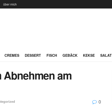
n
über mich
CREMES
DESSERT
FISCH
GEBÄCK
KEKSE
SALAT
m Abnehmen am
0
tegorized