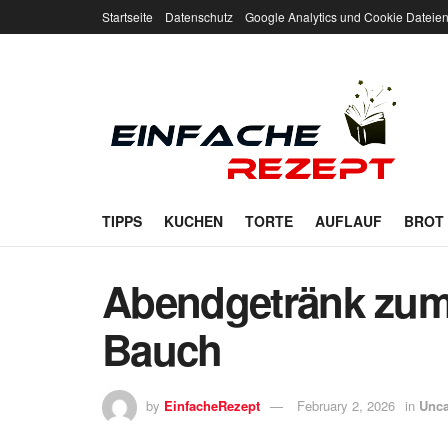
Startseite
Datenschutz
Google Analytics und Cookie Dateie
TIPPS
KUCHEN
TORTE
AUFLAUF
BROT
Abendgetränk zu
Bauch
by
EinfacheRezept
February 2, 2026
in
Unca