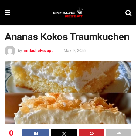
Ananas Kokos Traumkuchen
by
EinfacheRezept
May 9, 2025
0