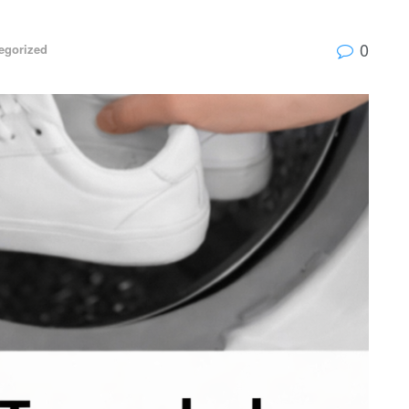
0
egorized