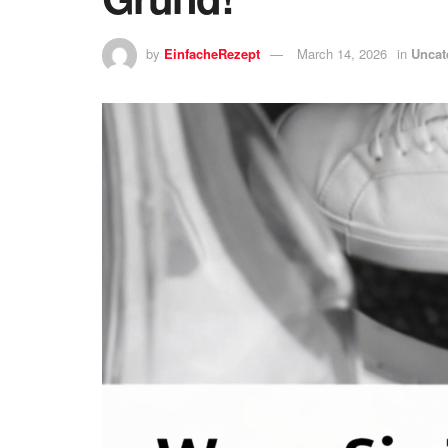
by
EinfacheRezept
March 14, 2026
in
Uncat