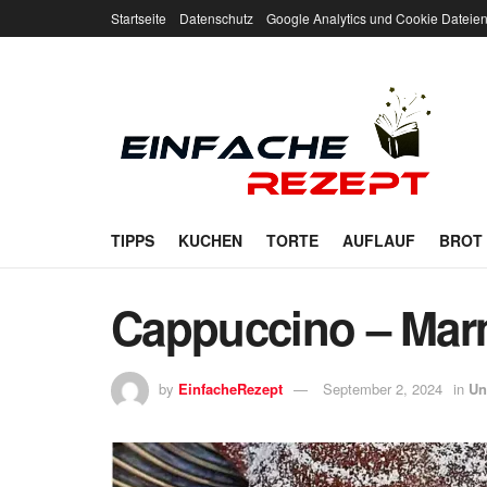
Startseite
Datenschutz
Google Analytics und Cookie Dateie
TIPPS
KUCHEN
TORTE
AUFLAUF
BROT
Cappuccino – Mar
by
EinfacheRezept
September 2, 2024
in
Un