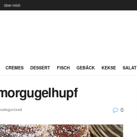
n
über mich
CREMES
DESSERT
FISCH
GEBÄCK
KEKSE
SALAT
morgugelhupf
0
categorized