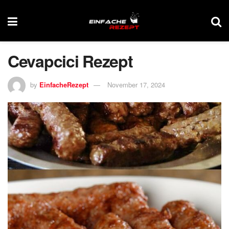
Cevapcici Rezept
by
EinfacheRezept
November 17, 2024