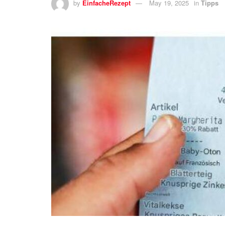
by
EinfacheRezept
May 19, 2025
in
Tipps