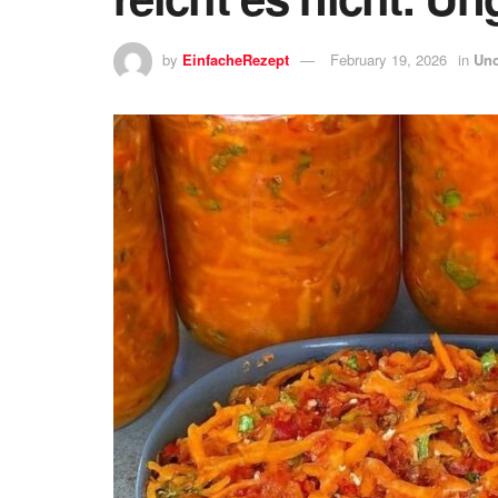
by
EinfacheRezept
February 19, 2026
in
Unc