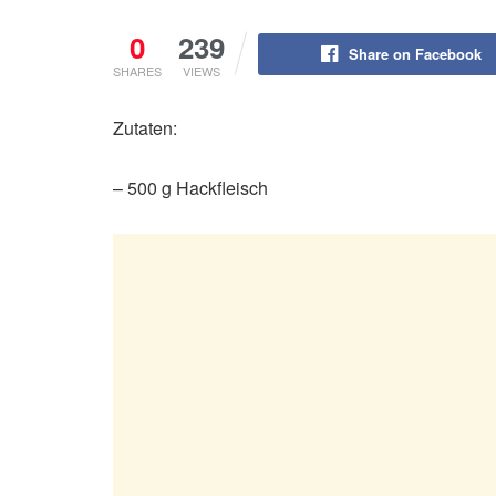
0
239
Share on Facebook
SHARES
VIEWS
Zutaten:
– 500 g Hackfleisch