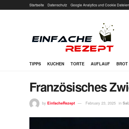
Startseite
Datenschutz
Google Analytics und Cookie Dateie
TIPPS
KUCHEN
TORTE
AUFLAUF
BROT
Französisches Zwi
by
EinfacheRezept
February 23, 2025
in
Sal