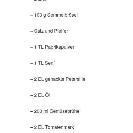
– 100 g Semmelbrösel
– Salz und Pfeffer
– 1 TL Paprikapulver
– 1 TL Senf
– 2 EL gehackte Petersilie
– 2 EL Öl
– 200 ml Gemüsebrühe
– 2 EL Tomatenmark