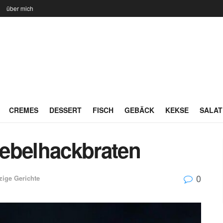
n
über mich
CREMES
DESSERT
FISCH
GEBÄCK
KEKSE
SALAT
ebelhackbraten
0
zige Gerichte