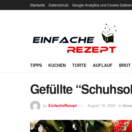
Startseite
Datenschutz
Google Analytics und Cookie Dateie
TIPPS
KUCHEN
TORTE
AUFLAUF
BROT
Gefüllte “Schuhso
by
EinfacheRezept
August 19, 2024
in
Unca