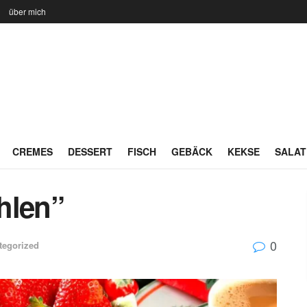
n
über mich
CREMES
DESSERT
FISCH
GEBÄCK
KEKSE
SALAT
hlen”
0
tegorized