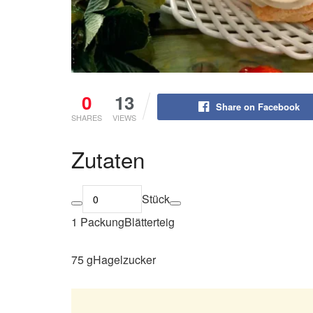
0
13
Share on Facebook
SHARES
VIEWS
Zutaten
Stück
1 PackungBlätterteig
75 gHagelzucker