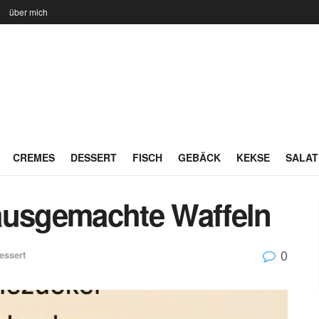
n
über mich
CREMES
DESSERT
FISCH
GEBÄCK
KEKSE
SALAT
ausgemachte Waffeln
0
essert