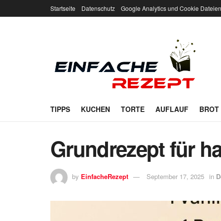
Startseite
Datenschutz
Google Analytics und Cookie Dateie
TIPPS
KUCHEN
TORTE
AUFLAUF
BROT
Grundrezept für h
by
EinfacheRezept
September 17, 2025
in
D