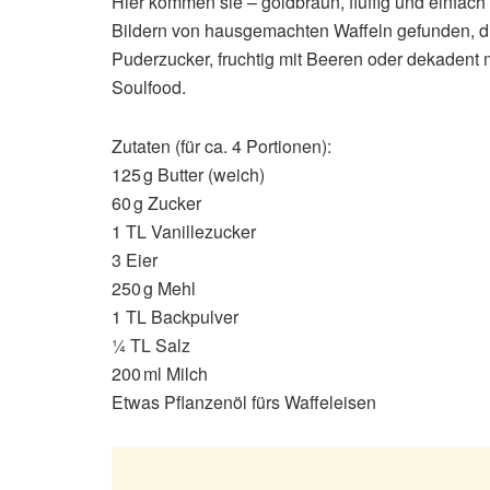
Hier kommen sie – goldbraun, fluffig und einfac
Bildern von hausgemachten Waffeln gefunden, die 
Puderzucker, fruchtig mit Beeren oder dekadent
Soulfood.
Zutaten (für ca. 4 Portionen):
125 g Butter (weich)
60 g Zucker
1 TL Vanillezucker
3 Eier
250 g Mehl
1 TL Backpulver
¼ TL Salz
200 ml Milch
Etwas Pflanzenöl fürs Waffeleisen