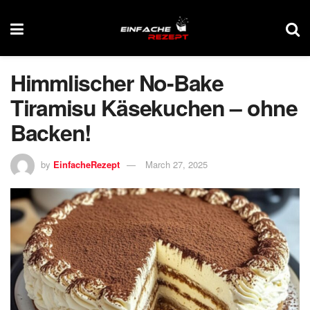
Himmlischer No-Bake
Tiramisu Käsekuchen – ohne
Backen!
by
EinfacheRezept
March 27, 2025