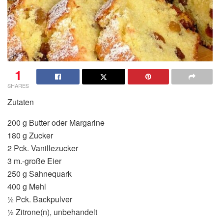
1
SHARES
Zutaten
200 g Butter oder Margarine
180 g Zucker
2 Pck. Vanillezucker
3 m.-große Eier
250 g Sahnequark
400 g Mehl
½ Pck. Backpulver
½ Zitrone(n), unbehandelt