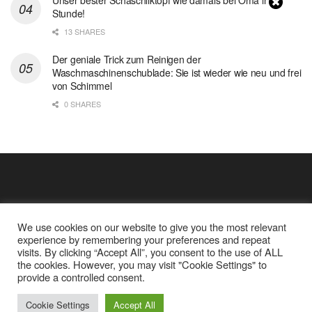
Unser bester Schaschliktopf wie damals bei Oma in 1
Stunde!
13 SHARES
Der geniale Trick zum Reinigen der
Waschmaschinenschublade: Sie ist wieder wie neu und frei
von Schimmel
0 SHARES
We use cookies on our website to give you the most relevant
experience by remembering your preferences and repeat
visits. By clicking “Accept All”, you consent to the use of ALL
the cookies. However, you may visit "Cookie Settings" to
Cookie Policy
Datenschutz
provide a controlled consent.
Google Analytics und Cookie Dateien
über mich
© 2025
Einfache Rezept
Cookie Settings
Accept All