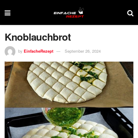
Knoblauchbrot
by
EinfacheRezept
September 26, 2024