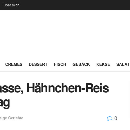
n
über mich
CREMES
DESSERT
FISCH
GEBÄCK
KEKSE
SALAT
sse, Hähnchen-Reis
ag
0
zige Gerichte