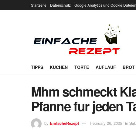
Startseite
Datenschutz
Google Analytics und Cookie Dateie
TIPPS
KUCHEN
TORTE
AUFLAUF
BROT
Mhm schmeckt Kla
Pfanne fur jeden T
by
EinfacheRezept
February 26, 2025
in
Sal