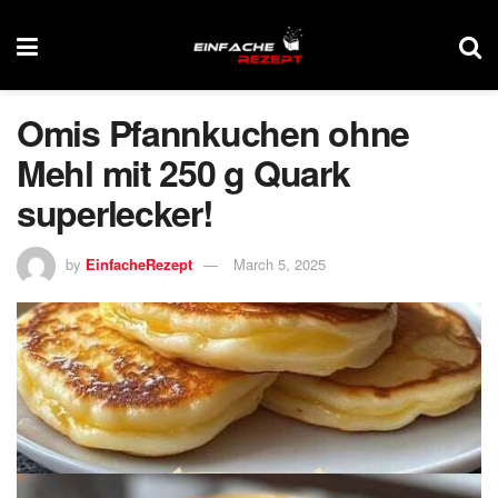
Omis Pfannkuchen ohne
Mehl mit 250 g Quark
superlecker!
by
EinfacheRezept
March 5, 2025