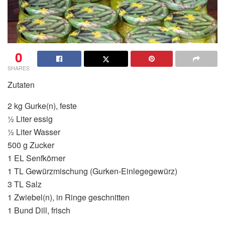
0
SHARES
Zutaten
2 kg Gurke(n), feste
½ Liter essig
½ Liter Wasser
500 g Zucker
1 EL Senfkörner
1 TL Gewürzmischung (Gurken-Einlegegewürz)
3 TL Salz
1 Zwiebel(n), in Ringe geschnitten
1 Bund Dill, frisch