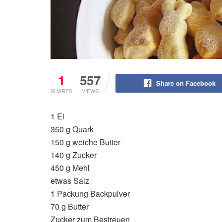
1
557
Share on Facebook
SHARES
VIEWS
1 Ei
350 g Quark
150 g weiche Butter
140 g Zucker
450 g Mehl
etwas Salz
1 Packung Backpulver
70 g Butter
Zucker zum Bestreuen