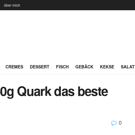
n
über mich
CREMES
DESSERT
FISCH
GEBÄCK
KEKSE
SALAT
0g Quark das beste
0