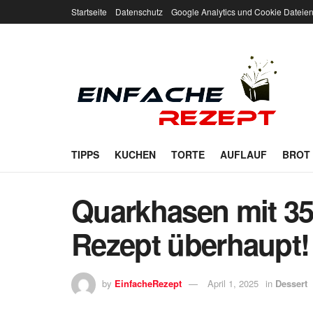
Startseite
Datenschutz
Google Analytics und Cookie Dateie
TIPPS
KUCHEN
TORTE
AUFLAUF
BROT
Quarkhasen mit 35
Rezept überhaupt!
by
EinfacheRezept
April 1, 2025
in
Dessert