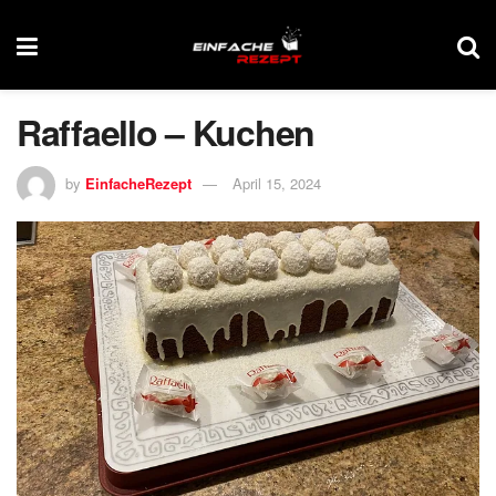
Raffaello – Kuchen
by
EinfacheRezept
April 15, 2024