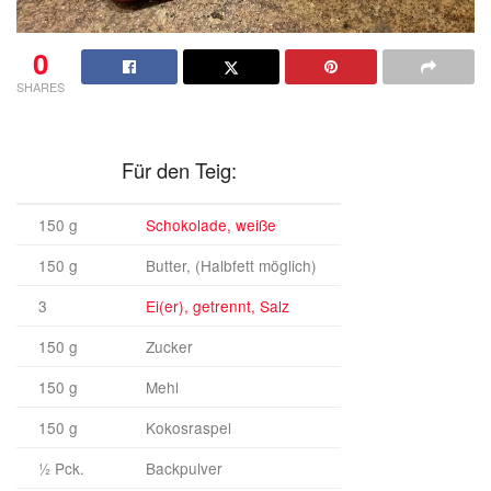
0
SHARES
Für den Teig:
150 g
Schokolade, weiße
150 g
Butter, (Halbfett möglich)
3
Ei(er), getrennt, Salz
150 g
Zucker
150 g
Mehl
150 g
Kokosraspel
½ Pck.
Backpulver