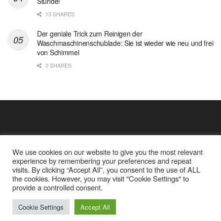
Stunde!
13 SHARES
Der geniale Trick zum Reinigen der
Waschmaschinenschublade: Sie ist wieder wie neu und frei
von Schimmel
0 SHARES
We use cookies on our website to give you the most relevant
experience by remembering your preferences and repeat
visits. By clicking “Accept All”, you consent to the use of ALL
the cookies. However, you may visit "Cookie Settings" to
Cookie Policy
Datenschutz
provide a controlled consent.
Google Analytics und Cookie Dateien
über mich
Cookie Settings
Accept All
© 2025
Einfache Rezept