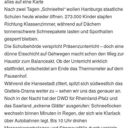
alles auf eine Karte
Nach zwei Tagen „Schneefrei“ wollen Hamburgs staatliche
Schulen heute wieder öffnen. 273.000 Kinder stapfen
Richtung Klassenzimmer, während auf Dächern
tonnenschwere Schneepakete lasten und Sporthallen
gesperrt bleiben.
Die Schulbehörde verspricht Präsenzunterricht – doch eine
dünne Eisschicht auf Gehwegen macht schon den Weg zur
Haustür zum Balanceakt. Ob der Unterricht wirklich
stattfindet, entscheidet am Ende das Thermometer auf dem
Pausenhof.
Während die Hansestadt zittert, spitzt sich südwestlich das
Glatteis-Drama weiter zu – sehen wir uns das genauer an.
Noch in der Nacht hat der DWD für Rheinland-Pfalz und
das Saarland „extreme Glätte“ ausgerufen: Schneeflocken
wechseln binnen Minuten in Regen, der sich wie Klarlack
über Autobahnen legt. Bis 10 Uhr drohen
Massenkarambolagen und Stromausfälle durch vereiste