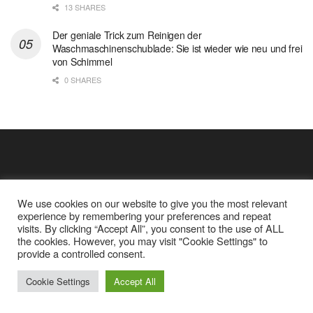
13 SHARES
Der geniale Trick zum Reinigen der
Waschmaschinenschublade: Sie ist wieder wie neu und frei
von Schimmel
0 SHARES
We use cookies on our website to give you the most relevant
experience by remembering your preferences and repeat
visits. By clicking “Accept All”, you consent to the use of ALL
the cookies. However, you may visit "Cookie Settings" to
Cookie Policy
Datenschutz
provide a controlled consent.
Google Analytics und Cookie Dateien
über mich
© 2025
Einfache Rezept
Cookie Settings
Accept All