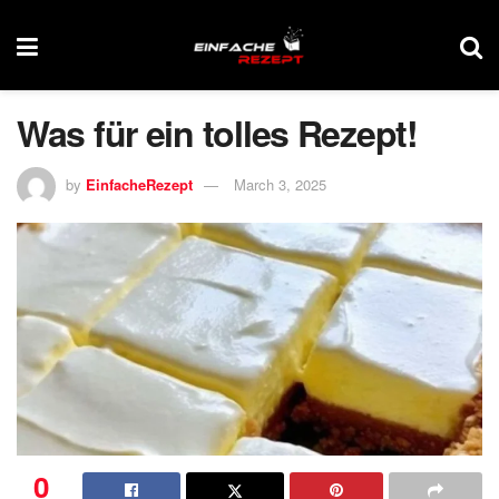
Was für ein tolles Rezept!
by
EinfacheRezept
March 3, 2025
0