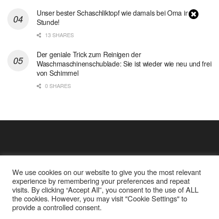
Unser bester Schaschliktopf wie damals bei Oma in 1
Stunde!
13 SHARES
Der geniale Trick zum Reinigen der
Waschmaschinenschublade: Sie ist wieder wie neu und frei
von Schimmel
0 SHARES
We use cookies on our website to give you the most relevant
experience by remembering your preferences and repeat
visits. By clicking “Accept All”, you consent to the use of ALL
the cookies. However, you may visit "Cookie Settings" to
Cookie Policy
Datenschutz
provide a controlled consent.
Google Analytics und Cookie Dateien
über mich