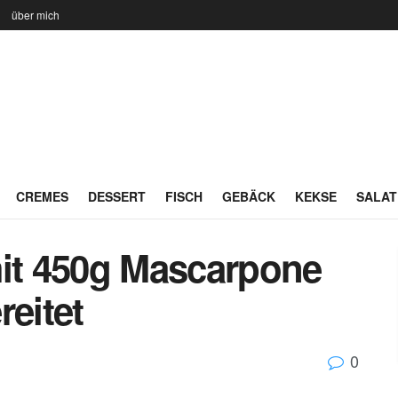
n
über mich
CREMES
DESSERT
FISCH
GEBÄCK
KEKSE
SALAT
mit 450g Mascarpone
reitet
0