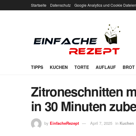
Startseite
Datenschutz
Google Analytics und Cookie Dateie
TIPPS
KUCHEN
TORTE
AUFLAUF
BROT
Zitroneschnitten 
in 30 Minuten zube
by
EinfacheRezept
April 7, 2025
in
Kuchen