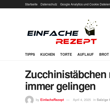
Startseite
Datenschutz
Google Analytics und Cookie Dateie
TIPPS
KUCHEN
TORTE
AUFLAUF
BROT
Zucchinistäbchen m
immer gelingen
by
EinfacheRezept
April 4, 2025
in
Salzige 