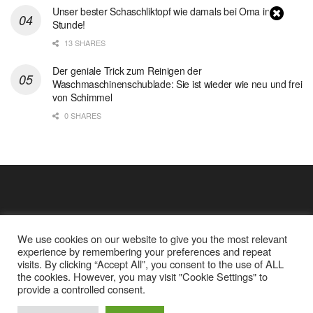
Unser bester Schaschliktopf wie damals bei Oma in 1
Stunde!
13 SHARES
Der geniale Trick zum Reinigen der
Waschmaschinenschublade: Sie ist wieder wie neu und frei
von Schimmel
0 SHARES
We use cookies on our website to give you the most relevant
experience by remembering your preferences and repeat
visits. By clicking “Accept All”, you consent to the use of ALL
the cookies. However, you may visit "Cookie Settings" to
Cookie Policy
Datenschutz
provide a controlled consent.
Google Analytics und Cookie Dateien
über mich