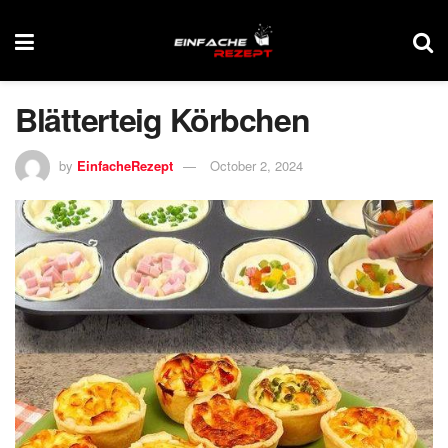
Blätterteig Körbchen
by
EinfacheRezept
October 2, 2024