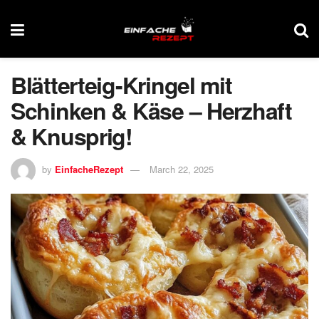
Blätterteig-Kringel mit
Schinken & Käse – Herzhaft
& Knusprig!
by
EinfacheRezept
March 22, 2025